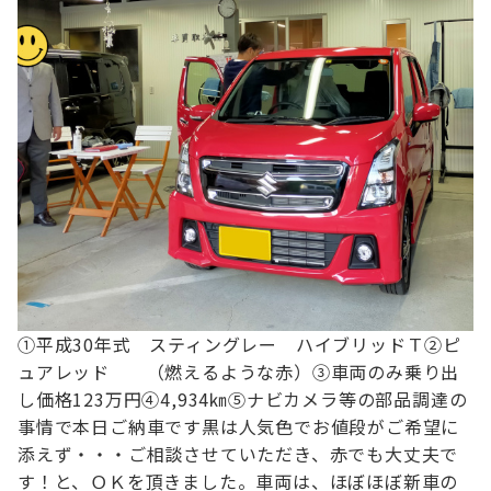
①平成30年式 スティングレー ハイブリッドＴ
②ピ
ュアレッド （燃えるような赤）
③車両のみ乗り出
し価格123万円
④4,934㎞
⑤ナビカメラ等の部品調達の
事情で本日ご納車です
黒は人気色でお値段がご希望に
添えず・・・
ご相談させていただき、赤でも大丈夫で
す！と、ＯＫを頂きました。
車両は、ほぼほぼ新車の