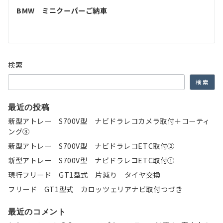
ゲ
BMW ミニクーパーご納車
ー
シ
ョ
検索
ン
検索
最近の投稿
新型アトレー S700V型 ナビドラレコカメラ取付＋コーティ
ング③
新型アトレー S700V型 ナビドラレコETC取付②
新型アトレー S700V型 ナビドラレコETC取付①
現行フリード GT1型式 片減り タイヤ交換
フリード GT1型式 カロッツェリアナビ取付つづき
最近のコメント