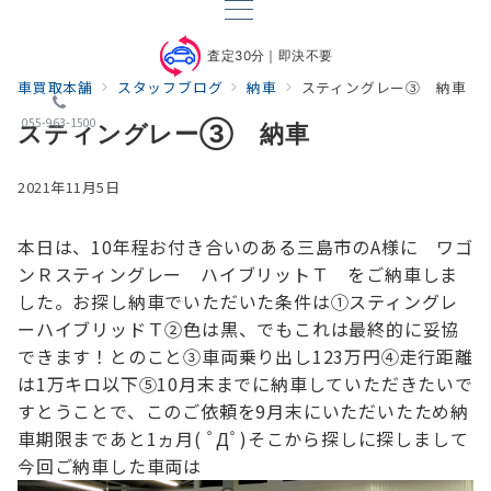
査定30分｜即決不要
車買取本舗
スタッフブログ
納車
スティングレー③ 納車
055-963-1500
スティングレー③ 納車
2021年11月5日
本日は、10年程お付き合いのある三島市のA様に ワゴ
ンＲスティングレー ハイブリットＴ をご納車しま
した。
お探し納車でいただいた条件は
①スティングレ
ーハイブリッドＴ
②色は黒、でもこれは最終的に妥協
できます！とのこと
③車両乗り出し123万円
④走行距離
は1万キロ以下
⑤10月末までに納車していただきたいで
す
とうことで、このご依頼を9月末にいただいたため
納
車期限まであと1ヵ月( ﾟДﾟ)
そこから探しに探しまして
今回ご納車した車両は