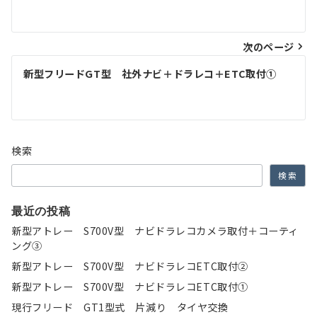
稿
ナ
次のページ
ビ
ゲ
新型フリードGT型 社外ナビ＋ドラレコ＋ETC取付①
ー
シ
ョ
検索
ン
検索
最近の投稿
新型アトレー S700V型 ナビドラレコカメラ取付＋コーティ
ング③
新型アトレー S700V型 ナビドラレコETC取付②
新型アトレー S700V型 ナビドラレコETC取付①
現行フリード GT1型式 片減り タイヤ交換