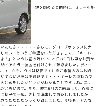
「鍵を閉めると同時に、ミラーを格
お問合せ電話番号
055-963-1500
火曜～土曜 9:00~18:00
をいただき・・・・・
さらに、グローブボックスに大
くしたい！というご希望をいただきまして、
「キーレ
すよ！」
というお話の流れで、
本日は1日お車をお預か
格納ドアミラー装置を付けさせて頂きました。
ディー
す。（しかも、うちは格安です）
※ご希望の方はお問
いてないお車は不可能です・・・
キーレス連動の良
ゃんと鍵をしたかどうかがわかることですよね。
エン
能だと思います。
また、昨年6月のご納車より、W様に
るご様子で
一応、弊社で洗車してお返ししましたが、
麗さで
ただただびっくり致しました。
今後も、どんな