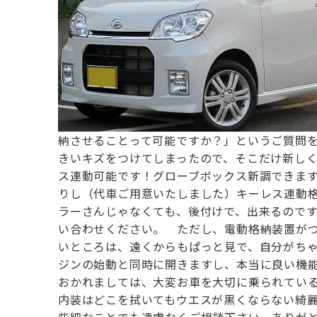
納させることって可能ですか？」
というご質問
きいキズをつけてしまったので、
そこだけ新し
ス連動可能です！グローブボックス新調できま
りし（代車ご用意いたしました）
キーレス連動
ラーさんじゃなくても、後付けで、出来るので
い合わせください。
ただし、電動格納装置がつ
いところは、
遠くからもぱっと見で、自分がち
ジンの始動と同時に開きますし、本当に良い機
おかれましては、大変お車を大切に乗られてい
内装はどこを拭いてもウエスが黒くならない綺