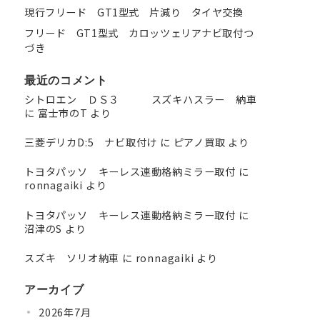
現行フリード GT1型式 片減り タイヤ交換
フリード GT1型式 カロッツェリアナビ取付つ
づき
最近のコメント
シトロエン ＤＳ３ スズキハスラー 納車
に
富士市のT
より
三菱デリカD:5 ナビ取付け
に
ピアノ買取
より
トヨタパッソ キーレス連動格納ミラー取付
に
ronnagaiki
より
トヨタパッソ キーレス連動格納ミラー取付
に
沼津のS
より
スズキ ソリオ納車
に
ronnagaiki
より
アーカイブ
2026年7月