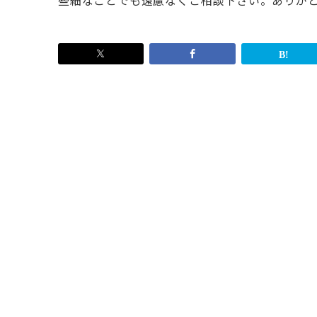
些細なことでも遠慮なくご相談下さい。ありが
投
稿
ナ
ビ
ゲ
ー
シ
ョ
ン