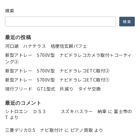
ョ
検索
ン
検索
最近の投稿
河口湖 ハナテラス 桔梗信玄餅パフェ
新型アトレー S700V型 ナビドラレコカメラ取付＋コーティ
ング③
新型アトレー S700V型 ナビドラレコETC取付②
新型アトレー S700V型 ナビドラレコETC取付①
現行フリード GT1型式 片減り タイヤ交換
最近のコメント
シトロエン ＤＳ３ スズキハスラー 納車
に
富士市の
T
より
三菱デリカD:5 ナビ取付け
に
ピアノ買取
より