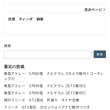
ナ
次のページ
ビ
ゲ
日産 ティーダ 納車
ー
シ
ョ
検索
ン
検索
最近の投稿
新型アトレー S700V型 ナビドラレコカメラ取付＋コーティ
ング③
新型アトレー S700V型 ナビドラレコETC取付②
新型アトレー S700V型 ナビドラレコETC取付①
現行フリード GT1型式 片減り タイヤ交換
フリード GT1型式 カロッツェリアナビ取付つづき