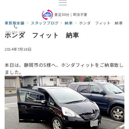
査定30分｜即決不要
車買取本舗
スタッフブログ
納車
ホンダ フィット 納車
055-963-1500
ホンダ フィット 納車
2014年7月18日
本日は、静岡市のS様へ、ホンダフィットをご納車致し
ました。