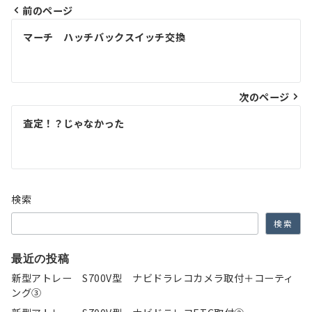
前のページ
投
マーチ ハッチバックスイッチ交換
稿
ナ
次のページ
ビ
ゲ
査定！？じゃなかった
ー
シ
ョ
検索
ン
検索
最近の投稿
新型アトレー S700V型 ナビドラレコカメラ取付＋コーティ
ング③