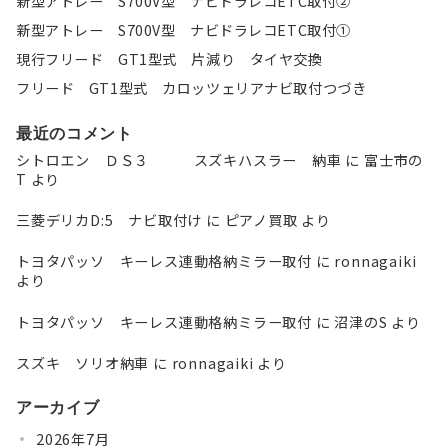
新型アトレー S700V型 ナビドラレコETC取付②
新型アトレー S700V型 ナビドラレコETC取付①
現行フリード GT1型式 片減り タイヤ交換
フリード GT1型式 カロッツェリアナビ取付つづき
最近のコメント
シトロエン ＤＳ３ スズキハスラー 納車
に
富士市の
T
より
三菱デリカD:5 ナビ取付け
に
ピアノ買取
より
トヨタパッソ キーレス連動格納ミラー取付
に
ronnagaiki
より
トヨタパッソ キーレス連動格納ミラー取付
に
沼津のS
より
スズキ ソリオ納車
に
ronnagaiki
より
アーカイブ
2026年7月