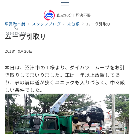
査定30分｜即決不要
車買取本舗
スタッフブログ
未分類
ムーヴ引取り
055-963-1500
ムーヴ引取り
2018年9月20日
本日は、沼津市のＴ様より、
ダイハツ ムーブをお引
き取りしてまいりました。
車は一年以上放置してあ
り、
家の前は道が狭くユニックも入りづらく、中々厳
しい条件でした。