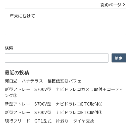
次のページ
ビ
ゲ
年末にむけて
ー
シ
ョ
検索
ン
検索
最近の投稿
河口湖 ハナテラス 桔梗信玄餅パフェ
新型アトレー S700V型 ナビドラレコカメラ取付＋コーティ
ング③
新型アトレー S700V型 ナビドラレコETC取付②
新型アトレー S700V型 ナビドラレコETC取付①
現行フリード GT1型式 片減り タイヤ交換