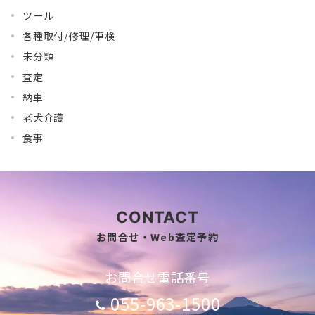
ツール
各種取付/修理/車検
未分類
査定
納車
老犬介護
食事
CONTACT
お問合せ・Web査定予約
お問合せ電話番号
055-963-1500