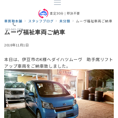
査定30分｜即決不要
車買取本舗
スタッフブログ
未分類
ムーヴ福祉車両ご納車
055-963-1500
ムーヴ福祉車両ご納車
2018年11月1日
本日は、伊豆市のK様へダイハツムーヴ 助手席リフト
アップ車両をご納車致しました。