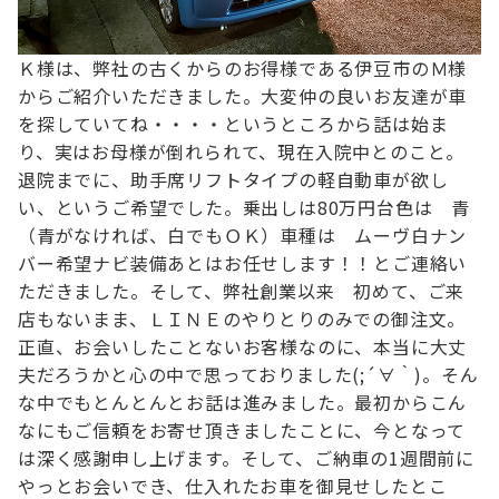
Ｋ様は、弊社の古くからのお得様である伊豆市のＭ様
からご紹介いただきました。
大変仲の良いお友達が車
を探していてね・・・・というところから話は始ま
り、
実はお母様が倒れられて、現在入院中とのこと。
退院までに、助手席リフトタイプの軽自動車が欲し
い、というご希望でした。
乗出しは80万円台
色は 青
（青がなければ、白でもＯＫ）
車種は ムーヴ
白ナン
バー希望
ナビ装備
あとはお任せします！！とご連絡い
ただきました。
そして、弊社創業以来 初めて、ご来
店もないまま、ＬＩＮＥのやりとりのみでの御注文。
正直、お会いしたことないお客様なのに、本当に大丈
夫だろうかと心の中で思っておりました(;´∀｀)。
そん
な中でもとんとんとお話は進みました。
最初からこん
なにもご信頼をお寄せ頂きましたことに、今となって
は深く感謝申し上げます。
そして、ご納車の1週間前に
やっとお会いでき、
仕入れたお車を御見せしたとこ