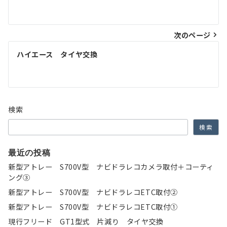
稿
ナ
次のページ
ビ
ゲ
ハイエース タイヤ交換
ー
シ
ョ
検索
ン
検索
最近の投稿
新型アトレー S700V型 ナビドラレコカメラ取付＋コーティ
ング③
新型アトレー S700V型 ナビドラレコETC取付②
新型アトレー S700V型 ナビドラレコETC取付①
現行フリード GT1型式 片減り タイヤ交換