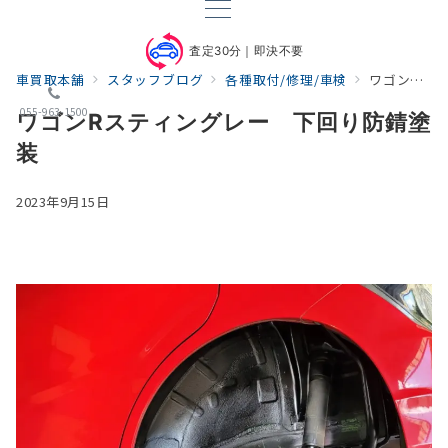
査定30分｜即決不要
車買取本舗
スタッフブログ
各種取付/修理/車検
ワゴンRスティングレー 下回り防錆塗装
055-963-1500
ワゴンRスティングレー 下回り防錆塗
装
2023年9月15日