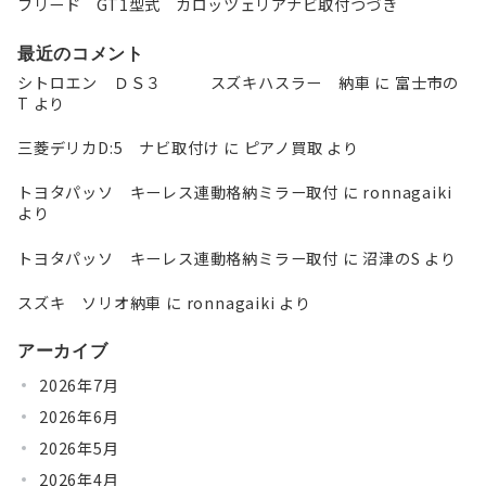
フリード GT1型式 カロッツェリアナビ取付つづき
最近のコメント
シトロエン ＤＳ３ スズキハスラー 納車
に
富士市の
T
より
三菱デリカD:5 ナビ取付け
に
ピアノ買取
より
トヨタパッソ キーレス連動格納ミラー取付
に
ronnagaiki
より
トヨタパッソ キーレス連動格納ミラー取付
に
沼津のS
より
スズキ ソリオ納車
に
ronnagaiki
より
アーカイブ
2026年7月
2026年6月
2026年5月
2026年4月