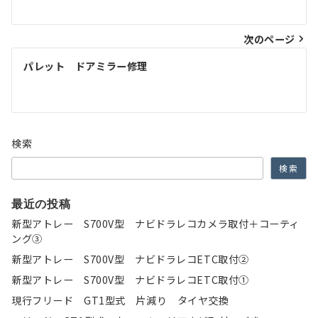
ナ
次のページ
ビ
ゲ
パレット ドアミラー修理
ー
シ
ョ
検索
ン
検索
最近の投稿
新型アトレー S700V型 ナビドラレコカメラ取付＋コーティ
ング③
新型アトレー S700V型 ナビドラレコETC取付②
新型アトレー S700V型 ナビドラレコETC取付①
現行フリード GT1型式 片減り タイヤ交換