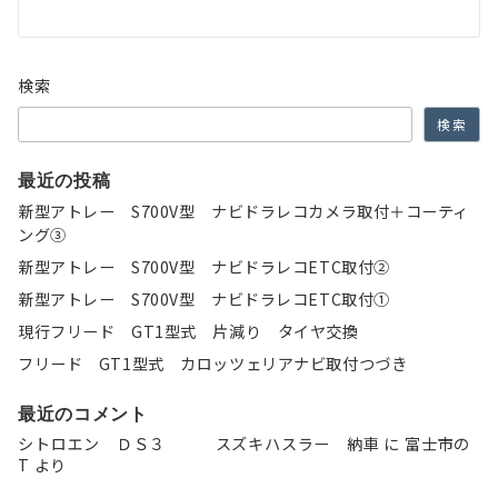
ー
シ
ョ
検索
ン
検索
最近の投稿
新型アトレー S700V型 ナビドラレコカメラ取付＋コーティ
ング③
新型アトレー S700V型 ナビドラレコETC取付②
新型アトレー S700V型 ナビドラレコETC取付①
現行フリード GT1型式 片減り タイヤ交換
フリード GT1型式 カロッツェリアナビ取付つづき
最近のコメント
シトロエン ＤＳ３ スズキハスラー 納車
に
富士市の
T
より