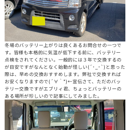
冬場のバッテリー上がりは良くあるお問合せの一つで
す。
皆様も本格的に気温が低下する前に、バッテリー
点検をされてください。
一般的には３年で交換するの
が目安ですが
なんとなく始動が怪しい(´･_･`)と思った
際は、早めの交換おすすめします。
弊社で交換すれば
お安くなりますので(´∀｀*)←宣伝
さて、ただのバッ
テリー交換ですが
エブリィ君、ちょっとバッテリーの
ある場所が
珍しいので記事にしてみました。