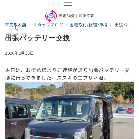
査定30分｜即決不要
車買取本舗
スタッフブログ
各種取付/修理/車検
出張バッテリー交換
055-963-1500
出張バッテリー交換
2020年2月10日
本日は、お得意様よりご連絡があり
出張バッテリー交
換に行ってきました。
スズキのエブリィ君。