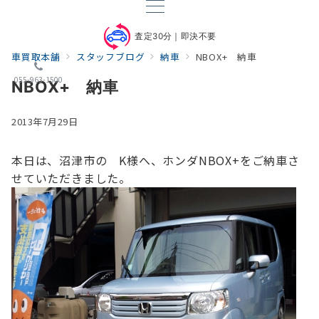
査定30分｜即決不要
車買取本舗
スタッフブログ
納車
NBOX+ 納車
055-963-1500
NBOX+ 納車
2013年7月29日
本日は、沼津市の K様へ、ホンダNBOX+をご納車さ
せていただきました。