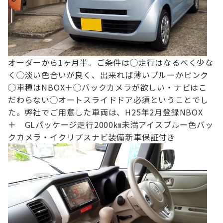
オーダーから1ヶ月半。
ご条件は
◯走行はなるべく少な
く
◯淡い色合いが良く、出来れば薄いブルーかピンク
◯車種はNBOX＋
◯バックカメラが欲しい・ナビはこ
だわらない
◯オートスライドドア必須
ということでし
た。
弊社でご用意した車両は、
H25年2月登録
NBOX
＋ GLパッケージ
走行2000㎞未満
アイスブルー色
バッ
クカメラ・イクリプスナビ装備
新車保証付き