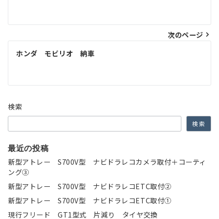
稿
ナ
次のページ
ビ
ゲ
ホンダ モビリオ 納車
ー
シ
ョ
検索
ン
検索
最近の投稿
新型アトレー S700V型 ナビドラレコカメラ取付＋コーティ
ング③
新型アトレー S700V型 ナビドラレコETC取付②
新型アトレー S700V型 ナビドラレコETC取付①
現行フリード GT1型式 片減り タイヤ交換