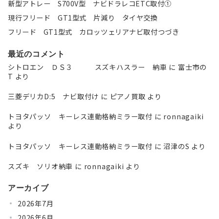
新型アトレー S700V型 ナビドラレコETC取付①
現行フリード GT1型式 片減り タイヤ交換
フリード GT1型式 カロッツェリアナビ取付つづき
最近のコメント
シトロエン ＤＳ３ スズキハスラー 納車
に
富士市の
T
より
三菱デリカD:5 ナビ取付け
に
ピアノ買取
より
トヨタパッソ キーレス連動格納ミラー取付
に
ronnagaiki
より
トヨタパッソ キーレス連動格納ミラー取付
に
沼津のS
より
スズキ ソリオ納車
に
ronnagaiki
より
アーカイブ
2026年7月
2026年6月